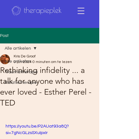
Post
Alle artikelen
Kris De Groof
Alle artikelen
3 jan 2024
0 minuten om te lezen
Rethinking infidelity ... a
Traumatherapie
talk for anyone who has
Relatietherapie
ever loved - Esther Perel -
TED
https://youtu.be/P2AUat93a8Q?
si=7gNcGLzsSXuIpxIr