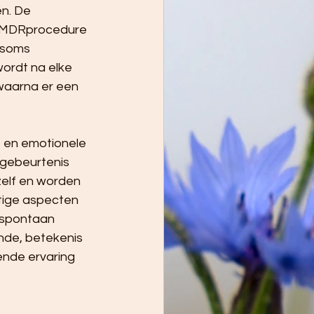
n. De 
eEMDRprocedure 
 soms 
wordt na elke 
waarna er een 
t en emotionele 
 gebeurtenis 
zelf en worden 
ttige aspecten 
 spontaan 
nde, betekenis 
nde ervaring 