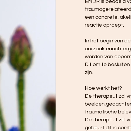
EMDR is bedoeld v
traumagerelateerdea
een concrete, akel
reactie oproept.
In het begin van d
oorzaak enachtergr
worden van deperso
Dit om te besluite
zijn.
Hoe werkt het?
De therapeut zal v
beelden,gedachten 
traumatische belev
De therapeut zal v
gebeurt dit in comb