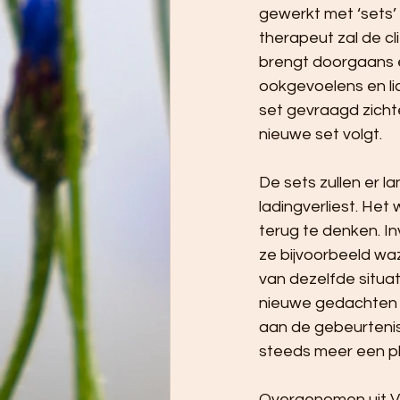
gewerkt met ‘sets’ 
therapeut zal de c
brengt doorgaans 
ookgevoelens en lic
set gevraagd zicht
nieuwe set volgt.
De sets zullen er 
ladingverliest. Het
terug te denken. I
ze bijvoorbeeld waz
van dezelfde situa
nieuwe gedachten o
aan de gebeurtenis
steeds meer een pl
Overgenomen uit 
V