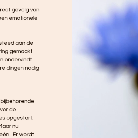
irect gevolg van 
een emotionele 
steed aan de 
ting gemaakt 
n ondervindt. 
re dingen nodig 
 bijbehorende 
ver de 
s opgestart. 
Maar nu 
eën . Er wordt 