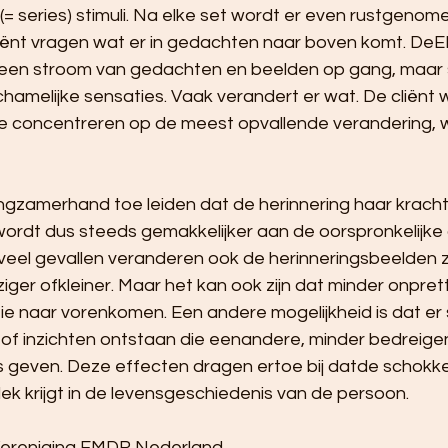
(= series) stimuli. Na elke set wordt er even rustgenome
liënt vragen wat er in gedachten naar boven komt. D
een stroom van gedachten en beelden op gang, maar
hamelijke sensaties. Vaak verandert er wat. De cliënt 
e concentreren op de meest opvallende verandering, 
langzamerhand toe leiden dat de herinnering haar krach
 wordt dus steeds gemakkelijker aan de oorspronkelijke
nveel gevallen veranderen ook de herinneringsbeelden 
iger ofkleiner. Maar het kan ook zijn dat minder onpre
tie naar vorenkomen. Een andere mogelijkheid is dat er
f inzichten ontstaan die eenandere, minder bedreige
 geven. Deze effecten dragen ertoe bij datde schokke
ek krijgt in de levensgeschiedenis van de persoon.
ereniging EMDR Nederland